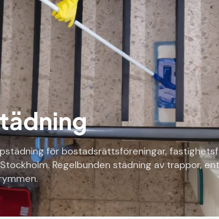
tädning
ppstädning för bostadsrättsföreningar, fastighets
 Stockholm. Regelbunden städning av trappor, en
rymmen.