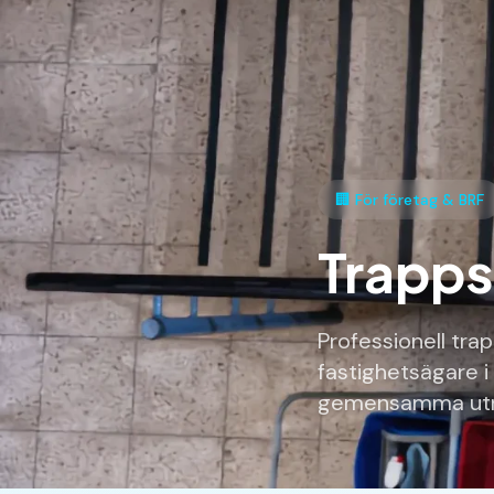
🏢 För företag & BRF
Trapps
Professionell tra
fastighetsägare i
gemensamma ut