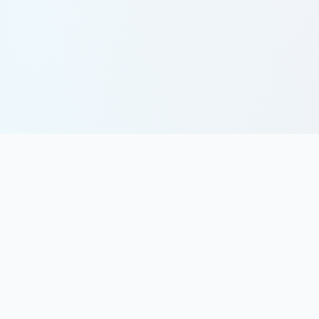
 vi en uppskattning av omfattningen på plats och så får
cificerad offert.