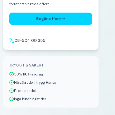
förutsättningslös offert.
Begär offert
08-504 00 355
TRYGGT & SÄKERT
50% RUT-avdrag
Försäkrade i Trygg Hansa
F-skattsedel
Inga bindningstider