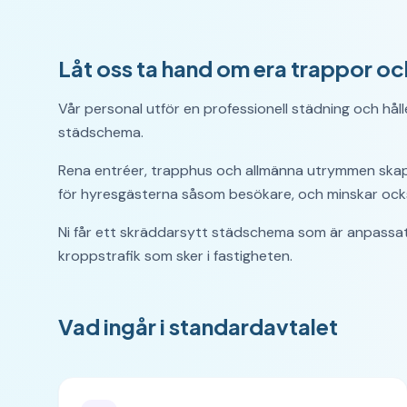
Låt oss ta hand om era trappor oc
Vår personal utför en professionell städning och hål
städschema.
Rena entréer, trapphus och allmänna utrymmen skapar
för hyresgästerna såsom besökare, och minskar ocks
Ni får ett skräddarsytt städschema som är anpassat
kroppstrafik som sker i fastigheten.
Vad ingår i standardavtalet