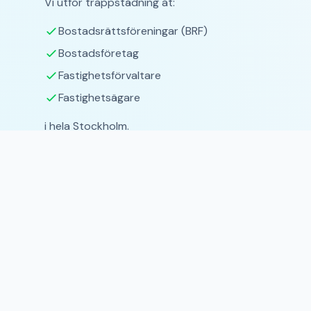
Vi utför trappstädning åt:
Bostadsrättsföreningar (BRF)
Bostadsföretag
Fastighetsförvaltare
Fastighetsägare
i hela Stockholm.
Skräddarsydd offert
Ring och boka tid för ett kostnadsfritt besök så gör
ni ett skräddarsytt fungerande städschema samt spe
Försäkring & Reklamationer